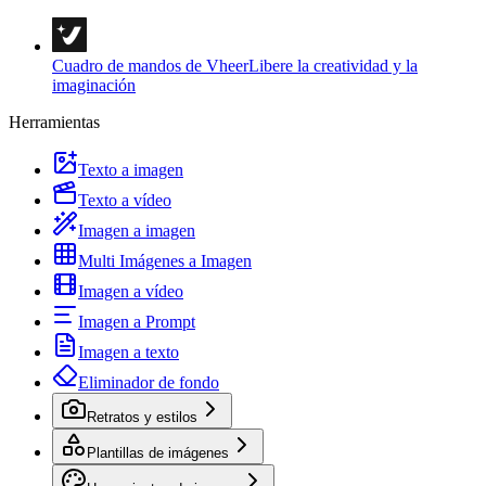
Cuadro de mandos de Vheer
Libere la creatividad y la
imaginación
Herramientas
Texto a imagen
Texto a vídeo
Imagen a imagen
Multi Imágenes a Imagen
Imagen a vídeo
Imagen a Prompt
Imagen a texto
Eliminador de fondo
Retratos y estilos
Plantillas de imágenes