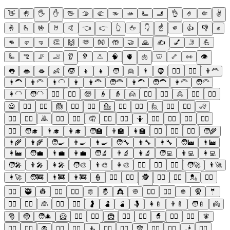
👋
🤚
🖐
✋
🖖
🫱
🫲
🫳
🫴
🫷
🫸
👌
🤌
🤏
✌
🤞
🫰
🤟
🤘
🤙
👈
👉
👆
🖕
👇
☝
🫵
👍
👎
✊
👊
🤛
🤜
👏
🙌
🫶
👐
🤲
🤝
🙏
✍
💅
🤳
💪
🦾
🦿
🦵
🦶
👂
🦻
👃
🧠
🫀
🫁
🦷
🦴
👀
👁
👅
👄
🫦
👶
🧒
👦
👧
🧑
👱
👨
🧔
🧔‍♂️
🧔‍♀️
👨‍🦰
👨‍🦱
👨‍🦳
👨‍🦲
👩
👩‍🦰
🧑‍🦰
👩‍🦱
🧑‍🦱
👩‍🦳
🧑‍🦳
👩‍🦲
🧑‍🦲
👱‍♀️
👱‍♂️
🧓
👴
👵
🙍
🙍‍♂️
🙍‍♀️
🙎
🙎‍♂️
🙎‍♀️
🙅
🙅‍♂️
🙅‍♀️
🙆
🙆‍♂️
🙆‍♀️
💁
💁‍♂️
💁‍♀️
🙋
🙋‍♂️
🙋‍♀️
🧏
🧏‍♂️
🧏‍♀️
🙇
🙇‍♂️
🙇‍♀️
🤦
🤦‍♂️
🤦‍♀️
🤷
🤷‍♂️
🤷‍♀️
🧑‍⚕️
👨‍⚕️
👩‍⚕️
🧑‍🎓
👨‍🎓
👩‍🎓
🧑‍🏫
👨‍🏫
👩‍🏫
🧑‍⚖️
👨‍⚖️
👩‍⚖️
🧑‍🌾
👨‍🌾
👩‍🌾
🧑‍🍳
👨‍🍳
👩‍🍳
🧑‍🔧
👨‍🔧
👩‍🔧
🧑‍🏭
👨‍🏭
👩‍🏭
🧑‍💼
👨‍💼
👩‍💼
🧑‍🔬
👨‍🔬
👩‍🔬
🧑‍💻
👨‍💻
👩‍💻
🧑‍🎤
👨‍🎤
👩‍🎤
🧑‍🎨
👨‍🎨
👩‍🎨
🧑‍✈️
👨‍✈️
👩‍✈️
🧑‍🚀
👨‍🚀
👩‍🚀
🧑‍🚒
👨‍🚒
👩‍🚒
👮
👮‍♂️
👮‍♀️
🕵
🕵️‍♂️
🕵️‍♀️
💂
💂‍♂️
💂‍♀️
🥷
👷
👷‍♂️
👷‍♀️
🫅
🤴
👸
👳
👳‍♂️
👳‍♀️
👲
🧕
🤵
🤵‍♂️
🤵‍♀️
👰
👰‍♂️
👰‍♀️
🤰
🫃
🫄
🤱
👩‍🍼
👨‍🍼
🧑‍🍼
👼
🎅
🤶
🧑‍🎄
🦸
🦸‍♂️
🦸‍♀️
🦹
🦹‍♂️
🦹‍♀️
🧙
🧙‍♂️
🧙‍♀️
🧚
🧚‍♂️
🧚‍♀️
🧛
🧛‍♂️
🧛‍♀️
🧜
🧜‍♂️
🧜‍♀️
🧝
🧝‍♂️
🧝‍♀️
🧞
🧞‍♂️