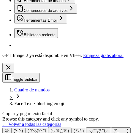
Herramientas de imagen
Compresores de archivos
Herramientas Emoji
Biblioteca reciente
GPT-Image-2 ya está disponible en Vheer.
Empieza gratis ahora.
Toggle Sidebar
Cuadro de mandos
Face Text · blushing emoji
Copiar y pegar texto facial
Browse this category and click any symbol to copy.
← Volver a todas las categorías
😊
(^_^;)
( ͡°⁄ ⁄ ͜⁄ ⁄ʖ⁄ ⁄ ͡°)
(つ ͡ꈍ ͜ʖ̫ ͡ꈍ )
( *∵* )
＼( ͡° ͜/// ͡°)／
(*´_ゝ｀)