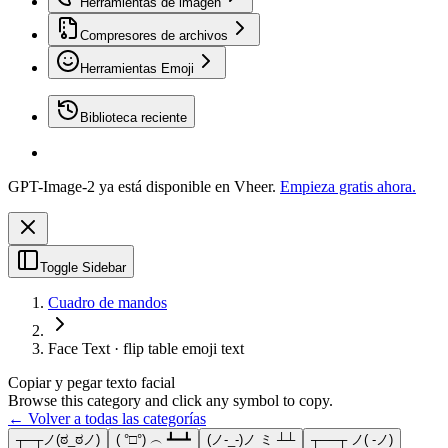
Herramientas de imagen
Compresores de archivos
Herramientas Emoji
Biblioteca reciente
GPT-Image-2 ya está disponible en Vheer.
Empieza gratis ahora.
Toggle Sidebar
Cuadro de mandos
Face Text · flip table emoji text
Copiar y pegar texto facial
Browse this category and click any symbol to copy.
← Volver a todas las categorías
┬─┬ノ(ಠ_ಠノ)
( °□°) ︵ ┻━┻
(ノ-_-)ノ ミ ┴┴
┬──┬ ノ( -ノ)