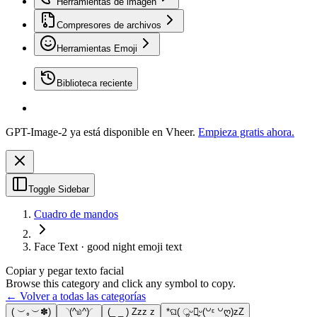
Herramientas de imagen
Compresores de archivos
Herramientas Emoji
Biblioteca reciente
GPT-Image-2 ya está disponible en Vheer.
Empieza gratis ahora.
Toggle Sidebar
Cuadro de mandos
Face Text · good night emoji text
Copiar y pegar texto facial
Browse this category and click any symbol to copy.
← Volver a todas las categorías
( ︶｡︶✽)
◝(^௰^)◜
(_ _ ) Zzz z
*ଘ( ॢᵕ꒶̮ᵕ(꒡ᵋ ꒡ღ)zZ