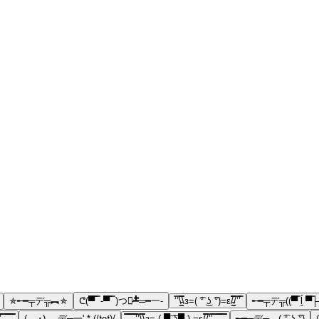
✯╾━╤デ╦︻✯
ᕦ(▀̿ ̿ -▀̿ ̿ )つ︻̷┻̿═━一-
‘̿’\̵͇̿̿\з=( ͡° ͜ʖ ͡°)=ε/̵͇̿̿/’̿’̿
╾━╤デ╦((▀̿ ĺ̯ ▀
̿ ̿̿ ̿̿
( -_･) ︻デ═一' * (/❛o❛)/
̿̿ ̿̿ ̿̿ ̿’̿’\̵͇̿̿\з= ( ▀ ͜͞ʖ▀ ) =ε/̵͇̿̿/’̿’̿ ̿ ̿̿ ̿̿ ̿̿
╾━╤デ╦︻( ͡° ͜ʖ ͡°)