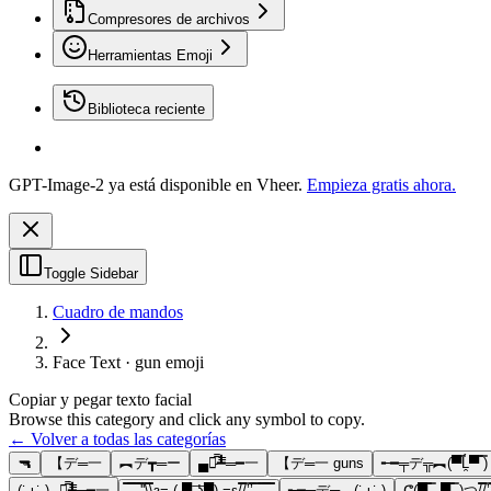
Compresores de archivos
Herramientas Emoji
Biblioteca reciente
GPT-Image-2 ya está disponible en Vheer.
Empieza gratis ahora.
Toggle Sidebar
Cuadro de mandos
Face Text · gun emoji
Copiar y pegar texto facial
Browse this category and click any symbol to copy.
← Volver a todas las categorías
🔫
【デ═一
︻デ┳═ー
▄︻̷̿┻̿═━一
【デ═一 guns
╾━╤デ╦︻(▀̿Ĺ̯▀̿ ̿)
(˙ ͜ʟ˙ )▄︻̷̿┻̿═━一
̿̿ ̿̿ ̿̿ ̿'̿'\̵͇̿̿\з= ( ▀ ͜͞ʖ▀) =ε/̵͇̿̿/’̿’̿ ̿ ̿̿ ̿̿ ̿̿
╾━╤デ╦︻(˙ ͜ʟ˙ )
ᕦ(▀̿ ̿ -▀̿ ̿ )つ/̵͇̿̿/’̿’̿ ̿ ̿