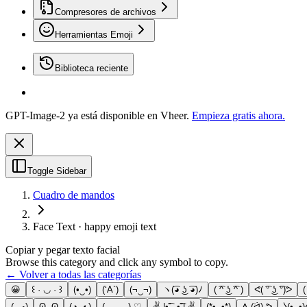
Compresores de archivos
Herramientas Emoji
Biblioteca reciente
GPT-Image-2 ya está disponible en Vheer.
Empieza gratis ahora.
Toggle Sidebar
Cuadro de mandos
Face Text · happy emoji text
Copiar y pegar texto facial
Browse this category and click any symbol to copy.
← Volver a todas las categorías
😀
꒰ · ◡ · ꒱
(•‿•)
(‘A`)
(¬‿¬)
ヽ(͡◕ ͜ʖ ͡◕)ﾉ
( ͡^ ͜ʖ ͡^ )
ᕙ( ͡° ͜ʖ ͡°)ᕗ
(-‿◦)
ʘ‿ʘ
(◑‿◐)
(─‿‿─) ♡
✌.|•͡˘‿•͡˘|.✌
(*•‿•*)
ᕕ (ᐛ) ᕗ
⧽(•‿•)