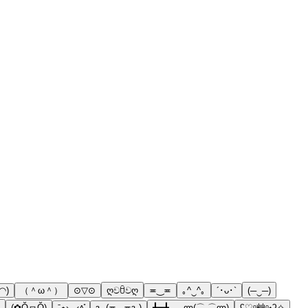
◠)
（＾ω＾）
⊙▽⊙
ღවꇳවღ
≖‿≖
｡^‿^｡
´･ᴗ･`
(─‿─)
(✿ŎヮŎ)
ˉ̞̭⋆›◡‹˄̻̊
ԅ (≖◡≖ԅ)
┻━┻ ︵ ლ(⌒-⌒ლ)
ʕ̡̢̡̡̢̡̡̢♡ᵒ̴̷͈艸ᵒ̴̷͈॰ʔ̢̡̢̢̡̢̢̡̢✧