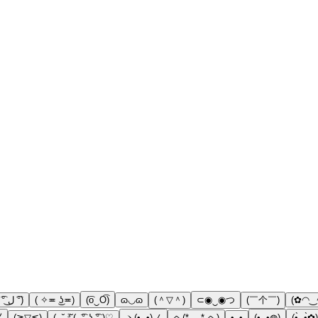
( ͡° ل͜ ͡°)
( ✧≖ ͜ʖ≖)
(͡o‿O͡)
ɷ◡ɷ
(＾▽＾)
⊂◉‿◉つ
(￣个￣)
(✿◠‿
⧼
(≧▽≦)
( ˶˘ ³˘(˵ ͡° ͜ʖ ͡°˵)♡
ヽ(•‿•)ノ
ヘ(* 。* ヘ)
•ᴗ•
(•‿•◍)
(•̩̥̀‿•̩̥̀✿)