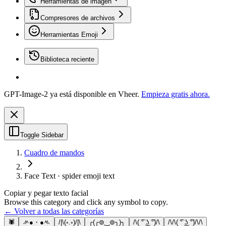
Herramientas de imagen
Compresores de archivos
Herramientas Emoji
Biblioteca reciente
GPT-Image-2 ya está disponible en Vheer.
Empieza gratis ahora.
Toggle Sidebar
Cuadro de mandos
Face Text · spider emoji text
Copiar y pegar texto facial
Browse this category and click any symbol to copy.
← Volver a todas las categorías
🕷
ᄽ●・●ᄿ
/|\(◦.◦)/|\
╭(╭⊚‿⊚╮)╮
/\( ͡° ͜ʖ ͡°)/\
/\/\( ͡° ͜ʖ ͡°)/\/\