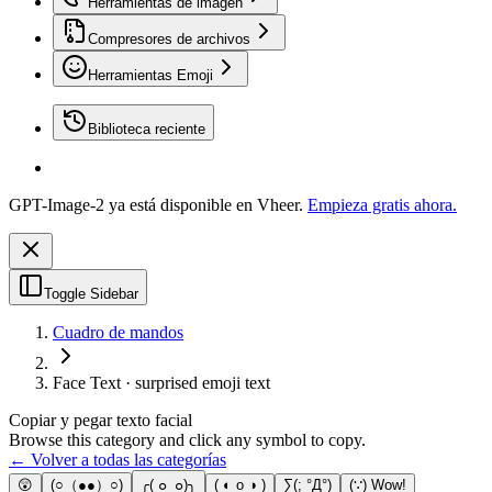
Herramientas de imagen
Compresores de archivos
Herramientas Emoji
Biblioteca reciente
GPT-Image-2 ya está disponible en Vheer.
Empieza gratis ahora.
Toggle Sidebar
Cuadro de mandos
Face Text · surprised emoji text
Copiar y pegar texto facial
Browse this category and click any symbol to copy.
← Volver a todas las categorías
😲
(○（●●）○)
╭( ๐_๐)╮
( ◐ o ◑ )
∑(; °Д°)
(∵) Wow!