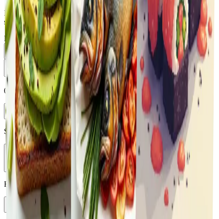
Introduzca un mensaje y haga clic en "Generar imagen" para crear
su obra de arte.
Prompt
0
/
5000
Enhance
Seleccionar modelo
Vheer Quality
Relación de aspecto
1:1