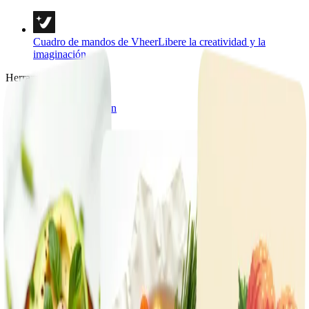
Cuadro de mandos de Vheer
Libere la creatividad y la
imaginación
Herramientas
Texto a imagen
Texto a vídeo
Imagen a imagen
Multi Imágenes a Imagen
Imagen a vídeo
Imagen a Prompt
Imagen a texto
Eliminador de fondo
Retratos y estilos
Plantillas de imágenes