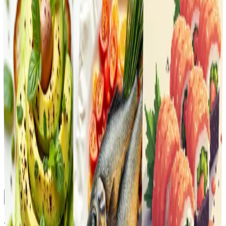
Herramientas de imagen
Compresores de archivos
Herramientas Emoji
Biblioteca reciente
GPT-Image-2 ya está disponible en Vheer.
Empieza gratis ahora.
Toggle Sidebar
Cuadro de mandos
Generador de alimentos
Historial
Aún no se ha generado ninguna imagen