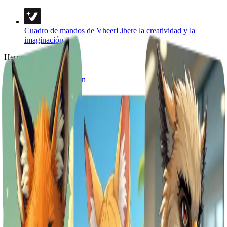
Cuadro de mandos de Vheer
Libere la creatividad y la
imaginación
Herramientas
Texto a imagen
Texto a vídeo
Imagen a imagen
Multi Imágenes a Imagen
Imagen a vídeo
Imagen a Prompt
Imagen a texto
Eliminador de fondo
Retratos y estilos
Plantillas de imágenes