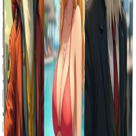
Introduzca un mensaje y haga clic en "Generar imagen" para crear
su obra de arte.
Prompt
0
/
5000
Enhance
Seleccionar modelo
Vheer Quality
Relación de aspecto
1:1