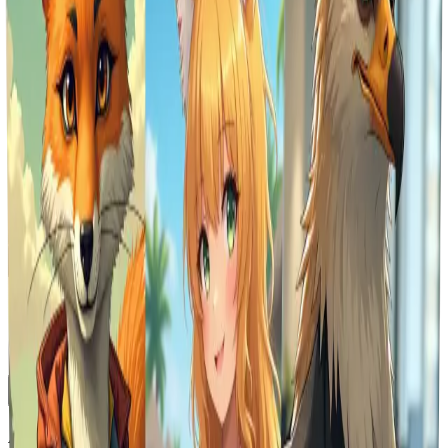
Herramientas de imagen
Compresores de archivos
Herramientas Emoji
Biblioteca reciente
GPT-Image-2 ya está disponible en Vheer.
Empieza gratis ahora.
Toggle Sidebar
Cuadro de mandos
Generador de AI Art peludo
Historial
Aún no se ha generado ninguna imagen