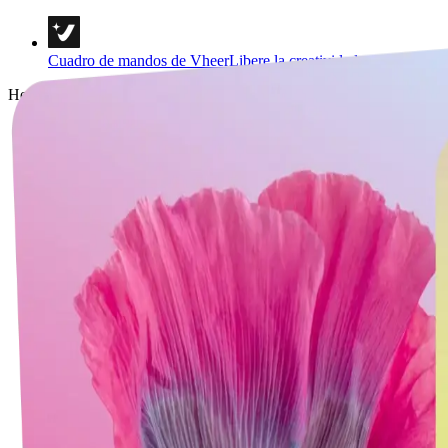
Cuadro de mandos de Vheer
Libere la creatividad y la imaginac
Herramientas
Texto a imagen
Texto a vídeo
Imagen a imagen
Multi Imágenes a Imagen
Imagen a vídeo
Imagen a Prompt
Imagen a texto
Eliminador de fondo
Retratos y estilos
Plantillas de imágenes
Herramientas de imagen