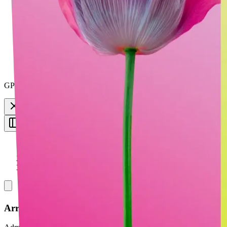
Compresores de archivos
Herramientas Emoji
Biblioteca reciente
GPT-Image-2 ya está disponible en Vheer.
Empieza gratis ahora.
Toggle Sidebar
Cuadro de mandos
Imagen HSL
Arrastre y suelte las imágenes aquí