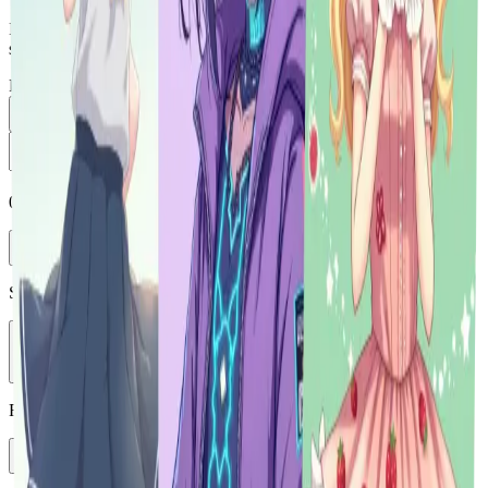
Introduzca un mensaje y haga clic en "Generar imagen" para crear
su obra de arte.
Prompt
0
/
5000
Enhance
Seleccionar modelo
Vheer Quality
Relación de aspecto
1:1