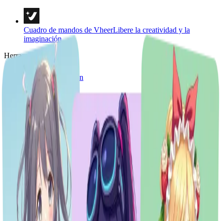
Cuadro de mandos de Vheer
Libere la creatividad y la
imaginación
Herramientas
Texto a imagen
Texto a vídeo
Imagen a imagen
Multi Imágenes a Imagen
Imagen a vídeo
Imagen a Prompt
Imagen a texto
Eliminador de fondo
Retratos y estilos
Plantillas de imágenes