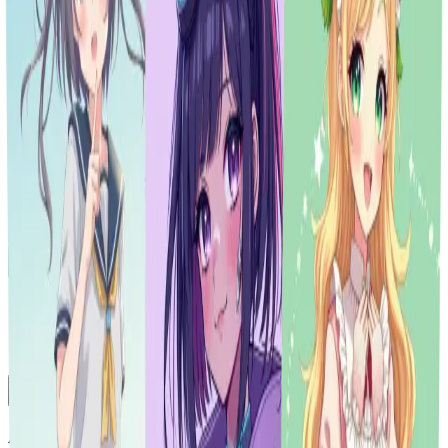
Herramientas de imagen
Compresores de archivos
Herramientas Emoji
Biblioteca reciente
GPT-Image-2 ya está disponible en Vheer.
Empieza gratis ahora.
Toggle Sidebar
Cuadro de mandos
Generador de arte Loli
Historial
Aún no se ha generado ninguna imagen