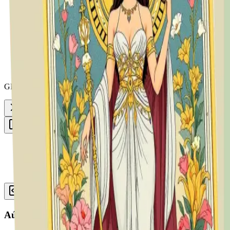
Compresores de archivos
Herramientas Emoji
Biblioteca reciente
GPT-Image-2 ya está disponible en Vheer.
Empieza gratis ahora.
Toggle Sidebar
Cuadro de mandos
Generador de cartas del Tarot
Historial
Aún no se ha generado ninguna imagen