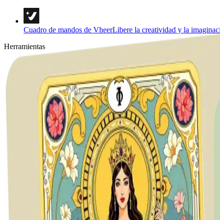
Cuadro de mandos de Vheer
Libere la creatividad y la imaginac
Herramientas
Texto a imagen
Texto a vídeo
Imagen a imagen
Multi Imágenes a Imagen
Imagen a vídeo
Imagen a Prompt
Imagen a texto
Eliminador de fondo
Retratos y estilos
Plantillas de imágenes
Herramientas de imagen