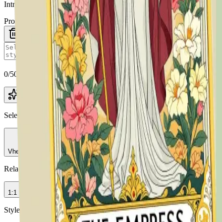
Introduzca un mensaje y haga clic en "Generar imagen" para crear su 
Prompt
0
/
5000
Enhance
Seleccionar modelo
Vheer Quality
Relación de aspecto
1:1
Styles