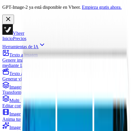
GPT-Image-2 ya está disponible en Vheer.
Empieza gratis ahora.
Vheer
Inicio
Precios
Herramientas de IA
Texto a imagen
Genere imágenes asombrosas a partir de descripciones de texto
mediante IA
Texto a vídeo
Generar vídeos a partir de descripciones de texto mediante IA
Imagen a imagen
Transforme y edite imágenes con ayuda de la IA
Multi Imágenes a Imagen
Editar con una imagen principal y varias referencias
Imagen a vídeo
Anima tus imágenes y crea vídeos
Imagen a Prompt