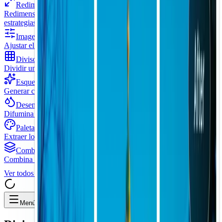
Redimensionador de imágenes
Redimensiona imágenes individuales o por lotes con múltiples
estrategias de redimensionamiento
Imagen HSL
Ajustar el tono, la saturación y la luminosidad
Divisor de imágenes
Dividir una imagen en una cuadrícula
Esquema de la imagen
Generar contornos de bordes a partir de imágenes
Desenfoque de fondo
Difumina el fondo manteniendo el sujeto nítido
Paleta de colores
Extraer los colores dominantes de las imágenes
Combinador de imágenes
Combina varias imágenes juntas o apiladas
Ver todos
Herramientas de imagen
Menú alternativo