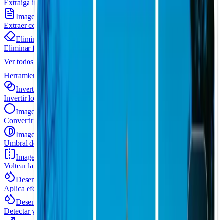
Extraiga indicaciones de alta calidad de las imágenes existentes
Imagen a texto
Extraer contenido de texto de imágenes con OCR
Eliminador de fondo
Eliminar fondos de imagen al instante
Ver todos
Herramientas de IA
Herramientas de imagen
Invertir imagen
Invertir los colores de la imagen en el navegador
Imagen en escala de grises
Convertir imágenes a escala de grises
Imagen Blanco Negro
Umbral de la imagen a blanco y negro puro
Imagen
Voltear la imagen horizontal y verticalmente
Desenfoque de imagen
Aplica efectos de desenfoque a las imágenes seleccionadas
Desenfoque facial
Detectar y difuminar rostros seleccionados en una imagen