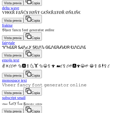
Vista previa
Copia
delta wave
VĦ€€Ř ₣ΔŇĆ¥ ₣ØŇŦ Ǥ€Ň€ŘΔŦØŘ ØŇŁƗŇ€
Vista previa
Copia
fraktur
𝔙𝔥𝔢𝔢𝔯 𝔣𝔞𝔫𝔠𝔶 𝔣𝔬𝔫𝔱 𝔤𝔢𝔫𝔢𝔯𝔞𝔱𝔬𝔯 𝔬𝔫𝔩𝔦𝔫𝔢
Vista previa
Copia
fairytale
ᏉᏂᏋᏋᏒ ᎦᏗᏁፈᎩ ᎦᎧᏁᏖ ᎶᏋᏁᏋᏒᏗᏖᎧᏒ ᎧᏁᏝᎥᏁᏋ
Vista previa
Copia
emojis text
✌♓𝓔𝓔🌱 🔩🅰🥄🌜🏋 🔩😀🥄🍄 🐋𝓔🥄𝓔🌱🅰🍄😀🌱 😀🥄👢🕴🥄𝓔
Vista previa
Copia
monospace text
𝚅𝚑𝚎𝚎𝚛 𝚏𝚊𝚗𝚌𝚢 𝚏𝚘𝚗𝚝 𝚐𝚎𝚗𝚎𝚛𝚊𝚝𝚘𝚛 𝚘𝚗𝚕𝚒𝚗𝚎
Vista previa
Copia
subscript small
ᵥₕₑₑᵣ fₐₙcy fₒₙₜ gₑₙₑᵣₐₜₒᵣ ₒₙₗᵢₙₑ
Vista previa
Copia