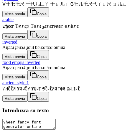
ᐯ卄乇乇尺 千卂几匚ㄚ 千ㄖ几ㄒ Ꮆ乇几乇尺卂ㄒㄖ尺 ㄖ几ㄥ
Vista previa
Copia
arabic
שђєєг Ŧคภςא Ŧ๏ภt ﻮєภєгคt๏г ๏ภlเภє
Vista previa
Copia
inverted
Λɥǝǝɹ ɟɐuɔʎ ɟouʇ ƃǝuǝɹɐʇoɹ ouןıuǝ
Vista previa
Copia
food emojis inverted
Λɥǝǝɹ ɟɐuɔʎ ɟouʇ ƃǝuǝɹɐʇoɹ ouןıuǝ
Vista previa
Copia
ancient style 1
ꃴꃅꍟꍟꋪ ꎇꍏꈤꉓꌩ ꎇꂦꈤ꓄ ꁅꍟꈤꍟꋪꍏ꓄ꂦꋪ ꂦꈤ꒒ꀤꈤꍟ
Vista previa
Copia
Introduzca su texto