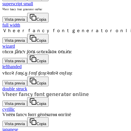
superscript small
ⱽʰᵉᵉʳ ᶠᵃⁿᶜʸ ᶠᵒⁿᵗ ᵍᵉⁿᵉʳᵃᵗᵒʳ ᵒⁿˡⁱⁿᵉ
Vista previa
Copia
full width
Ｖｈｅｅｒ ｆａｎｃｙ ｆｏｎｔ ｇｅｎｅｒａｔｏｒ ｏｎｌ
Vista previa
Copia
wizard
ʋɦɛɛʀ ʄǟռƈʏ ʄօռȶ ɢɛռɛʀǟȶօʀ օռʟɨռɛ
Vista previa
Copia
lefthanded
ѵɦεε૨ ƒαɳ૮ყ ƒσɳƭ ɠεɳε૨αƭσ૨ σɳℓเɳε
Vista previa
Copia
double struck
𝕍𝕙𝕖𝕖𝕣 𝕗𝕒𝕟𝕔𝕪 𝕗𝕠𝕟𝕥 𝕘𝕖𝕟𝕖𝕣𝕒𝕥𝕠𝕣 𝕠𝕟𝕝𝕚𝕟𝕖
Vista previa
Copia
cyrillic
Ѵнёёя fапcч fѳпт gёпёяатѳя ѳпгїпё
Vista previa
Copia
japanese