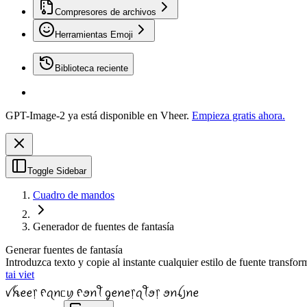
Compresores de archivos
Herramientas Emoji
Biblioteca reciente
GPT-Image-2 ya está disponible en Vheer.
Empieza gratis ahora.
Toggle Sidebar
Cuadro de mandos
Generador de fuentes de fantasía
Generar fuentes de fantasía
Introduzca texto y copie al instante cualquier estilo de fuente transfo
tai viet
ꪜꫝꫀꫀ᥅ ᠻꪖꪀᥴꪗ ᠻꪮꪀꪻ ᧁꫀꪀꫀ᥅ꪖꪻꪮ᥅ ꪮꪀꪶ꠸ꪀꫀ