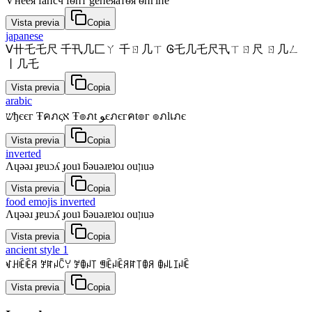
Ѵнёёя fапcч fѳпт gёпёяатѳя ѳпгїпё
Vista previa
Copia
japanese
ᐯ卄乇乇尺 千卂几匚ㄚ 千ㄖ几ㄒ Ꮆ乇几乇尺卂ㄒㄖ尺 ㄖ几ㄥ
丨几乇
Vista previa
Copia
arabic
שђєєг Ŧคภςא Ŧ๏ภt ﻮєภєгคt๏г ๏ภlเภє
Vista previa
Copia
inverted
Λɥǝǝɹ ɟɐuɔʎ ɟouʇ ƃǝuǝɹɐʇoɹ ouןıuǝ
Vista previa
Copia
food emojis inverted
Λɥǝǝɹ ɟɐuɔʎ ɟouʇ ƃǝuǝɹɐʇoɹ ouןıuǝ
Vista previa
Copia
ancient style 1
ꃴꃅꍟꍟꋪ ꎇꍏꈤꉓꌩ ꎇꂦꈤ꓄ ꁅꍟꈤꍟꋪꍏ꓄ꂦꋪ ꂦꈤ꒒ꀤꈤꍟ
Vista previa
Copia