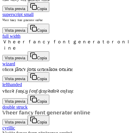
Vista previa
Copia
superscript small
ⱽʰᵉᵉʳ ᶠᵃⁿᶜʸ ᶠᵒⁿᵗ ᵍᵉⁿᵉʳᵃᵗᵒʳ ᵒⁿˡⁱⁿᵉ
Vista previa
Copia
full width
Ｖｈｅｅｒ ｆａｎｃｙ ｆｏｎｔ ｇｅｎｅｒａｔｏｒ ｏｎｌ
ｉｎｅ
Vista previa
Copia
wizard
ʋɦɛɛʀ ʄǟռƈʏ ʄօռȶ ɢɛռɛʀǟȶօʀ օռʟɨռɛ
Vista previa
Copia
lefthanded
ѵɦεε૨ ƒαɳ૮ყ ƒσɳƭ ɠεɳε૨αƭσ૨ σɳℓเɳε
Vista previa
Copia
double struck
𝕍𝕙𝕖𝕖𝕣 𝕗𝕒𝕟𝕔𝕪 𝕗𝕠𝕟𝕥 𝕘𝕖𝕟𝕖𝕣𝕒𝕥𝕠𝕣 𝕠𝕟𝕝𝕚𝕟𝕖
Vista previa
Copia
cyrillic