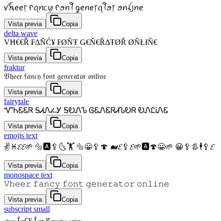
ꪜꫝꫀꫀ᥅ ᠻꪖꪀᥴꪗ ᠻꪮꪀꪻ ᧁꫀꪀꫀ᥅ꪖꪻꪮ᥅ ꪮꪀꪶ꠸ꪀꫀ
Vista previa
Copia
delta wave
VĦ€€Ř ₣ΔŇĆ¥ ₣ØŇŦ Ǥ€Ň€ŘΔŦØŘ ØŇŁƗŇ€
Vista previa
Copia
fraktur
𝔙𝔥𝔢𝔢𝔯 𝔣𝔞𝔫𝔠𝔶 𝔣𝔬𝔫𝔱 𝔤𝔢𝔫𝔢𝔯𝔞𝔱𝔬𝔯 𝔬𝔫𝔩𝔦𝔫𝔢
Vista previa
Copia
fairytale
ᏉᏂᏋᏋᏒ ᎦᏗᏁፈᎩ ᎦᎧᏁᏖ ᎶᏋᏁᏋᏒᏗᏖᎧᏒ ᎧᏁᏝᎥᏁᏋ
Vista previa
Copia
emojis text
✌♓𝓔𝓔🌱 🔩🅰🥄🌜🏋 🔩😀🥄🍄 🐋𝓔🥄𝓔🌱🅰🍄😀🌱 😀🥄👢🕴🥄𝓔
Vista previa
Copia
monospace text
𝚅𝚑𝚎𝚎𝚛 𝚏𝚊𝚗𝚌𝚢 𝚏𝚘𝚗𝚝 𝚐𝚎𝚗𝚎𝚛𝚊𝚝𝚘𝚛 𝚘𝚗𝚕𝚒𝚗𝚎
Vista previa
Copia
subscript small
ᵥₕₑₑᵣ fₐₙcy fₒₙₜ gₑₙₑᵣₐₜₒᵣ ₒₙₗᵢₙₑ